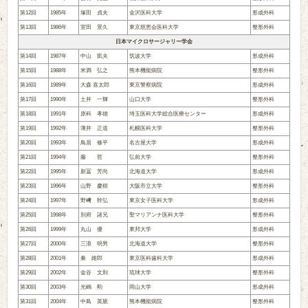
第12回
1985年
塚田 貞夫
金沢医科大学
形成外科
第13回
1986年
室田 景久
東京慈恵会医科大学
整形外科
日本マイクロサージャリー学会
第14回
1987年
中山 凱夫
筑波大学
形成外科
第15回
1988年
米満 弘之
熊本機能病院
整形外科
第16回
1989年
大森 喜太郎
東京警察病院
形成外科
第17回
1990年
土井 一輝
山口大学
整形外科
第18回
1991年
原科 孝雄
埼玉医科大学総合医療センター
形成外科
第19回
1992年
薄井 正道
札幌医科大学
整形外科
第20回
1993年
鳥居 修平
名古屋大学
形成外科
第21回
1994年
藤 哲
弘前大学
整形外科
第22回
1995年
新冨 芳尚
北海道大学
形成外科
第23回
1996年
山野 慶樹
大阪市立大学
整形外科
第24回
1997年
野﨑 幹弘
東京女子医科大学
形成外科
第25回
1998年
別府 諸兄
聖マリアンナ医科大学
整形外科
第26回
1999年
丸山 優
東邦大学
形成外科
第27回
2000年
三浪 明男
北海道大学
整形外科
第28回
2001年
秦 維郎
東京医科歯科大学
形成外科
第29回
2002年
金谷 文則
琉球大学
整形外科
第30回
2003年
光嶋 勲
岡山大学
形成外科
第31回
2004年
中島 英親
熊本機能病院
整形外科