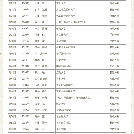
第32回
2005年
山田 敦
東北大学
形成外科
第33回
2006年
矢島 弘嗣
奈良県立医科大学
整形外科
第34回
2007年
上田 和毅
福島県立医科大学
形成外科
第35回
2008年
牧 裕
（財）新潟手の外科研究所
整形外科
第36回
2009年
中西 秀樹
徳島大学
形成外科
第37回
2010年
平田 仁
名古屋大学
手の外科
第38回
2011年
柴田 実
新潟大学
形成外科
第39回
2012年
酒井 和裕
健和会大手町病院
整形外科
第40回
2013年
小林誠一郎
岩手医科大学
形成外科
第41回
2014年
柿木 良介
近畿大学
整形外科
第42回
2015年
朝戸 裕貴
獨協医科大学
形成外科
第43回
2016年
砂川 融
広島大学
整形外科
第44回
2017年
多久嶋 亮彦
杏林大学
形成外科
第45回
2018年
五谷 寛之
大阪掖済会病院
整形外科
第46回
2019年
櫻井 裕之
東京女子医科大学
形成外科
第47回
2020年
服部 泰典
JA山口厚生連小郡第一総合病院
整形外科
第48回
2021年
関堂 充
筑波大学
形成外科
第49回
2022年
大井 宏之
聖隷浜松病院
整形外科
第50回
2023年
亀井 讓
名古屋大学
形成外科
第51回
2024年
村田 景一
市立奈良病院
整形外科
第52回
2025年
岡崎 睦
東京大学
形成外科