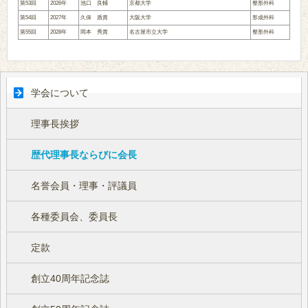
第53回
2026年
池口 良輔
京都大学
整形外科
第54回
2027年
久保 盾貴
大阪大学
形成外科
第55回
2028年
岡本 秀貴
名古屋市立大学
整形外科
学会について
理事長挨拶
歴代理事長ならびに会長
名誉会員・理事・評議員
各種委員会、委員長
定款
創立40周年記念誌