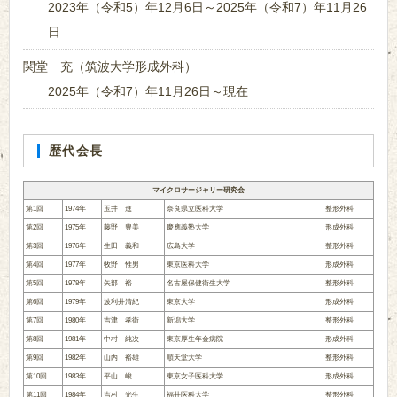
2023年（令和5）年12月6日～2025年（令和7）年11月26
日
関堂 充（筑波大学形成外科）
2025年（令和7）年11月26日～現在
歴代会長
マイクロサージャリー研究会
第1回
1974年
玉井 進
奈良県立医科大学
整形外科
第2回
1975年
藤野 豊美
慶應義塾大学
形成外科
第3回
1976年
生田 義和
広島大学
整形外科
第4回
1977年
牧野 惟男
東京医科大学
形成外科
第5回
1978年
矢部 裕
名古屋保健衛生大学
整形外科
第6回
1979年
波利井清紀
東京大学
形成外科
第7回
1980年
吉津 孝衛
新潟大学
整形外科
第8回
1981年
中村 純次
東京厚生年金病院
形成外科
第9回
1982年
山内 裕雄
順天堂大学
整形外科
第10回
1983年
平山 峻
東京女子医科大学
形成外科
第11回
1984年
吉村 光生
福井医科大学
整形外科