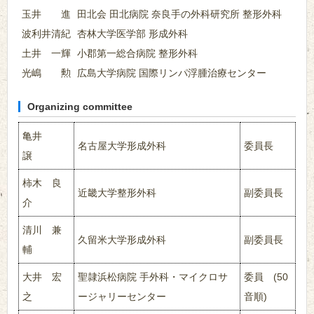
玉井 進
田北会 田北病院 奈良手の外科研究所 整形外科
波利井清紀
杏林大学医学部 形成外科
土井 一輝
小郡第一総合病院 整形外科
光嶋 勲
広島大学病院 国際リンパ浮腫治療センター
Organizing committee
亀井
名古屋大学形成外科
委員長
譲
柿木 良
近畿大学整形外科
副委員長
介
清川 兼
久留米大学形成外科
副委員長
輔
大井 宏
聖隷浜松病院 手外科・マイクロサ
委員 (50
之
ージャリーセンター
音順)