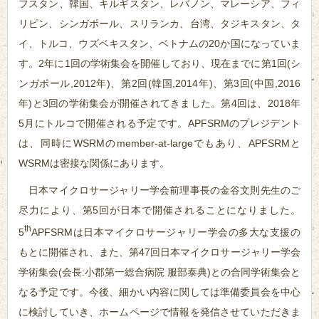
フスタン、韓国、キルギスタン、レバノン、マレーシア、フィ
リピン、シンガポール、スリランカ、台湾、タジキスタン、タ
イ、トルコ、ウズベキスタン、ベトナムの20か国になっていま
す。2年に1回の学術集会を開催しており、現在までに第1回(シ
ンガポール,2012年)、第2回(韓国,2014年)、第3回(中国,2016
年)と3回の学術集会が開催されてきました。第4回は、2018年
5月にトルコで開催される予定です。APFSRMのプレジデント
は、同時にWSRMのmember-at-largeでもあり、APFSRMと
WSRMは密接な関係にあります。
日本マイクロサージャリー学会前理事長の金谷文則先生のご
尽力により、第5回が日本で開催されることになりました。
th
5
APFSRMは日本マイクロサージャリー学会の多大な支援の
もとに開催され、また、第47回日本マイクロサージャリー学会
学術集会(会長:小郡第一総合病院 服部泰典)との合同学術集会と
なる予定です。今後、細かい内容に関しては準備委員会を中心
に検討していき、ホームページで情報を発信させていただきま