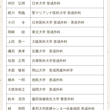
仲沢 弘明
日本大学 形成外科
梶川 明義
聖マリアンナ医科大学 形成外科
小川 令
日本医科大学 形成外科・美容外科
岡崎 睦
東京大学 形成外科
上田 晃一
大阪医科大学 形成外科
磯貝 典孝
近畿大学 形成外科
垣淵 正男
兵庫医科大学形成外科
木股 敬裕
岡山大学 形成再建外科学
橋本 一郎
徳島大学 形成外科
大慈弥裕之
福岡大学 形成外科
鈴木 克侍
藤田保健衛生大学 整形外科
林 明照
東邦大学医療センター佐倉病院 形成外科