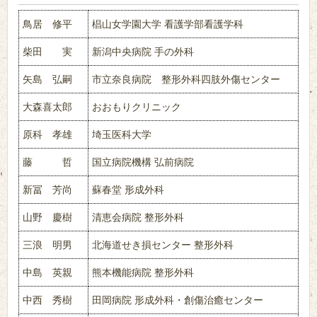
鳥居 修平
椙山女学園大学 看護学部看護学科
柴田 実
新潟中央病院 手の外科
矢島 弘嗣
市立奈良病院 整形外科四肢外傷センター
大森喜太郎
おおもりクリニック
原科 孝雄
埼玉医科大学
藤 哲
国立病院機構 弘前病院
新冨 芳尚
蘇春堂 形成外科
山野 慶樹
清恵会病院 整形外科
三浪 明男
北海道せき損センター 整形外科
中島 英親
熊本機能病院 整形外科
中西 秀樹
田岡病院 形成外科・創傷治癒センター