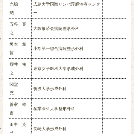
光嶋
広島大学国際リンパ浮腫治療センタ
勲
ー
五谷 寛
大阪掖済会病院整形外科
之
坂本 相
小郡第一総合病院整形外科
哲
櫻井 祐
東京女子医科大学形成外科
之
関堂
筑波大学形成外科
充
善家 雄
産業医科大学整形外科
吉
田中 克
長崎大学形成外科
己