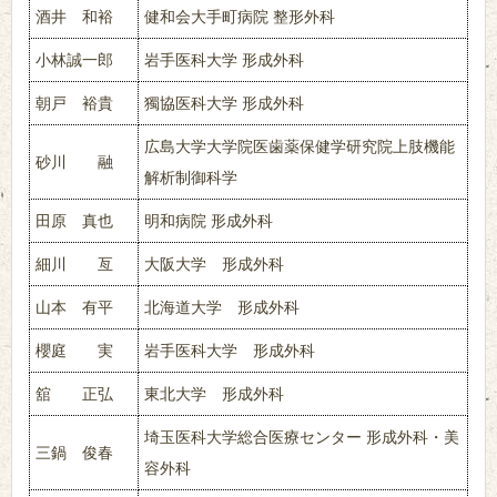
酒井 和裕
健和会大手町病院 整形外科
小林誠一郎
岩手医科大学 形成外科
朝戸 裕貴
獨協医科大学 形成外科
広島大学大学院医歯薬保健学研究院上肢機能
砂川 融
解析制御科学
田原 真也
明和病院 形成外科
細川 亙
大阪大学 形成外科
山本 有平
北海道大学 形成外科
櫻庭 実
岩手医科大学 形成外科
舘 正弘
東北大学 形成外科
埼玉医科大学総合医療センター 形成外科・美
三鍋 俊春
容外科