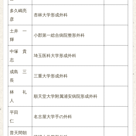
多久嶋亮
杏林大学形成外科
彦
土井 一
小郡第一総合病院整形外科
輝
中塚 貴
埼玉医科大学形成外科
志
成島 三
三重大学形成外科
長
林 礼
順天堂大学附属浦安病院形成外科
人
平田
名古屋大学手の外科
仁
普天間朝