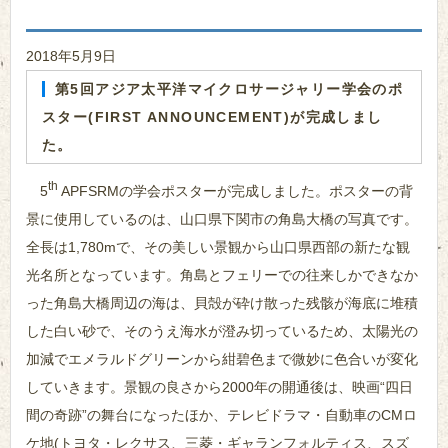
2018年5月9日
第5回アジア太平洋マイクロサージャリー学会のポ
スター(FIRST ANNOUNCEMENT)が完成しまし
た。
th
5
APFSRMの学会ポスターが完成しました。ポスターの背
景に使用しているのは、山口県下関市の角島大橋の写真です。
全長は1,780mで、その美しい景観から山口県西部の新たな観
光名所となっています。角島とフェリーでの往来しかできなか
った角島大橋周辺の海は、貝殻が砕け散った残骸が海底に堆積
した白い砂で、そのうえ海水が澄み切っているため、太陽光の
加減でエメラルドグリーンから紺碧色まで微妙に色合いが変化
していきます。景観の良さから2000年の開通後は、映画“四日
間の奇跡”の舞台になったほか、テレビドラマ・自動車のCMロ
ケ地(トヨタ・レクサス、三菱・ギャランフォルティス、スズ