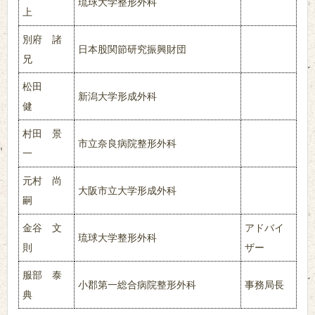
琉球大学整形外科
上
別府 諸
日本股関節研究振興財団
兄
松田
新潟大学形成外科
健
村田 景
市立奈良病院整形外科
一
元村 尚
大阪市立大学形成外科
嗣
金谷 文
アドバイ
琉球大学整形外科
則
ザー
服部 泰
小郡第一総合病院整形外科
事務局長
典